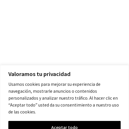
Políticas
Aviso Legal
Política de Cookies
Valoramos tu privacidad
Política de Privacidad
Usamos cookies para mejorar su experiencia de
navegación, mostrarle anuncios o contenidos
Contacto
personalizados y analizar nuestro tráfico. Al hacer clic en
“Aceptar todo” usted da su consentimiento a nuestro uso
de las cookies.
contacto@cronicanegrahistoria.com
Aceptar todo