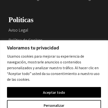
Políticas
Aviso Legal
Política de Cookies
Valoramos tu privacidad
Política de Privacidad
Usamos cookies para mejorar su experiencia de
navegación, mostrarle anuncios o contenidos
Contacto
personalizados y analizar nuestro tráfico. Al hacer clic en
“Aceptar todo” usted da su consentimiento a nuestro uso
de las cookies.
contacto@cronicanegrahistoria.com
Aceptar todo
© 2026 Historia de la Crónica negra. All rights reserved.
Personalizar