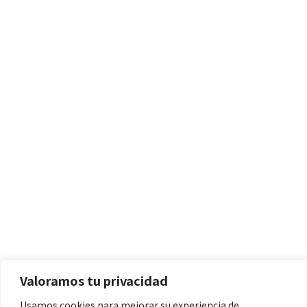
Políticas
Aviso Legal
Política de Cookies
Valoramos tu privacidad
Política de Privacidad
Usamos cookies para mejorar su experiencia de