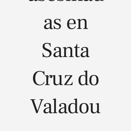
as en
Santa
Cruz do
Valadou