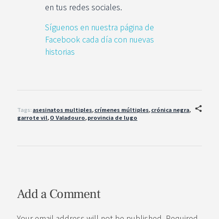
en tus redes sociales.
Síguenos en nuestra página de
Facebook cada día con nuevas
historias
Tags:
asesinatos multiples
,
crímenes múltiples
,
crónica negra
,
garrote vil
,
O Valadouro
,
provincia de lugo
Add a Comment
Your email address will not be published. Required